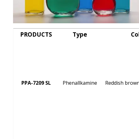
PRODUCTS
Type
Co
PPA-7209 SL
Phenallkamine
Reddish brown 